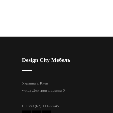
Design City Мебель
Украина г. Киев
улица Дмитрия Луценка 6
+380 (67) 111-63-45