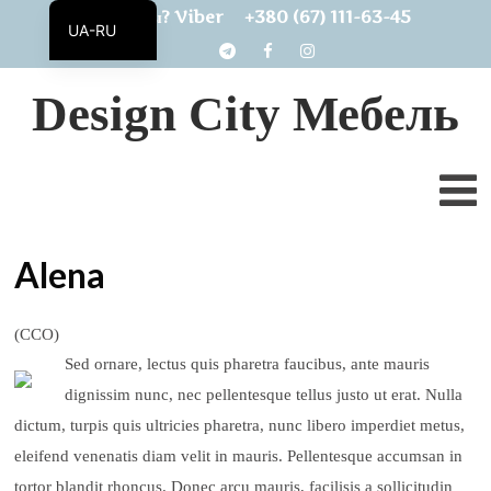
+380 (67) 111-63-45
Есть вопросы? Viber
UA-RU
UA
Design City Мебель
Alena
(CCO)
Sed ornare, lectus quis pharetra faucibus, ante mauris
dignissim nunc, nec pellentesque tellus justo ut erat. Nulla
dictum, turpis quis ultricies pharetra, nunc libero imperdiet metus,
eleifend venenatis diam velit in mauris. Pellentesque accumsan in
tortor blandit rhoncus. Donec arcu mauris, facilisis a sollicitudin